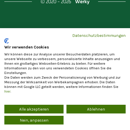
Werky
© 2020 - 2026
Gefördert durch
Land Berlin & Investitionsbank
Datenschutzbestimmungen
Berlin
Wir verwenden Cookies
Wir können diese zur Analyse unserer Besucherdaten platzieren, um
unsere Webseite zu verbessern, personalisierte Inhalte anzuzeigen und
Ihnen ein großartiges Webseiten-Erlebnis zu bieten. Für weitere
Informationen zu den von uns verwendeten Cookies öffnen Sie die
Einstellungen.
Datenschutzerklärung
Cookie-Einstellungen
Die Daten werden zum Zweck der Personalisierung von Werbung und zur
Allgemeine Nutzungsbedingungen
Impressum
Messung der Wirksamkeit von Werbekampagnen erhoben. Die Daten
können mit Google LLC geteilt werden, weitere Informationen finden Sie
Vertrag widerrufen
hier
.
Alle akzeptieren
Ablehnen
Die Registrierung als Anbieter von Waren und Leistungen steht
ausschließlich Unternehmern im Sinne von § 14 BGB zur Verfügung. Ein
Vertragsschluss mit Verbrauchern im Sinne von § 13 BGB ist
Nein, anpassen
ausgeschlossen.