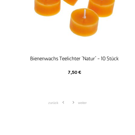
Anleitung des Fachpersonals wird die Ware in der
Hauswirtschaftsgruppe bestellt, abgefüllt, etikettiert
und die Bestellungen der Kundinnen und Kunden
zusammengestellt und versandfertig verpackt.
In unserer Schreinerei produzieren seit vielen
Jahren über 80 Menschen mit Behinderung
hochwertige Spielwaren und exklusive
Wohnaccessoires der eigenen Designmarke side by
side.
Bienenwachs Teelichter "Natur" - 10 Stück
7,50
€
zurück
weiter