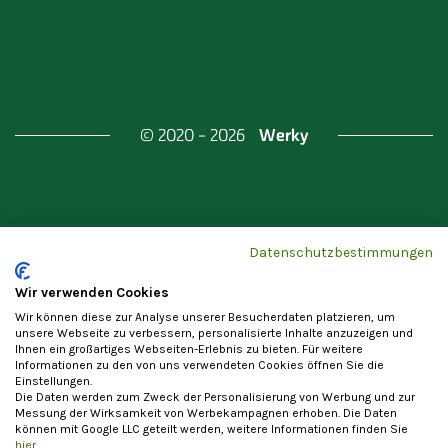
Werky
© 2020 - 2026
Gefördert durch
Land Berlin & Investitionsbank
Datenschutzbestimmungen
Berlin
Wir verwenden Cookies
Wir können diese zur Analyse unserer Besucherdaten platzieren, um
unsere Webseite zu verbessern, personalisierte Inhalte anzuzeigen und
Ihnen ein großartiges Webseiten-Erlebnis zu bieten. Für weitere
Informationen zu den von uns verwendeten Cookies öffnen Sie die
Einstellungen.
Datenschutzerklärung
Cookie-Einstellungen
Die Daten werden zum Zweck der Personalisierung von Werbung und zur
Allgemeine Nutzungsbedingungen
Impressum
Messung der Wirksamkeit von Werbekampagnen erhoben. Die Daten
können mit Google LLC geteilt werden, weitere Informationen finden Sie
Vertrag widerrufen
hier
.