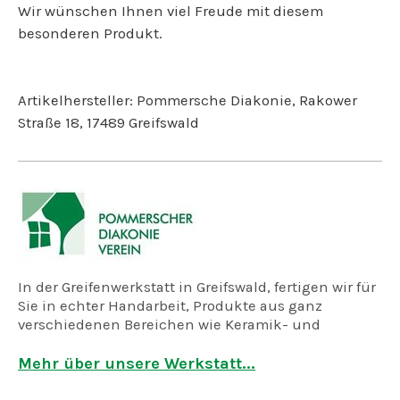
Wir wünschen Ihnen viel Freude mit diesem
besonderen Produkt.
Artikelhersteller: Pommersche Diakonie, Rakower
Straße 18, 17489 Greifswald
In der Greifenwerkstatt in Greifswald, fertigen wir für
Sie in echter Handarbeit, Produkte aus ganz
verschiedenen Bereichen wie Keramik- und
Holzwerkstatt, dem Atelier, Näherei und der
Feinkostmanufaktur.
Mehr über unsere Werkstatt...
Es sind unsere Köpfe, in denen kreative Ideen