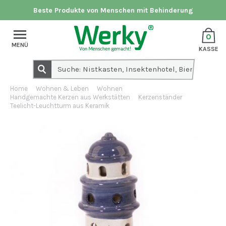
Beste Produkte von Menschen mit Behinderung
0
MENÜ
KASSE
Home
Wohnen & Leben
Wohnen
Handgemachte Kerzen aus Werkstätten
Kerzenständer
Teelicht-Leuchtturm aus Keramik