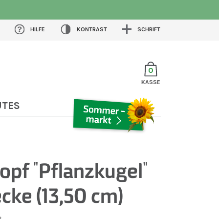
HILFE
KONTRAST
SCHRIFT
0
KASSE
UTES
SOMMERMARKT
opf "Pflanzkugel"
cke (13,50 cm)
t