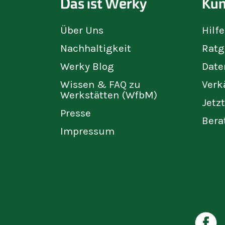
Das ist Werky
Kun
Über Uns
Hilf
Nachhaltigkeit
Ratg
Werky Blog
Date
Wissen & FAQ zu
Verk
Werkstätten (WfbM)
Jetz
Presse
Bera
Impressum