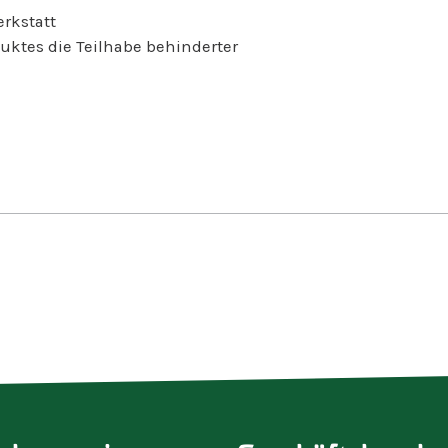
und der Korbf
rkstatt
arbeiten in d
uktes die Teilhabe behinderter
der freien Wi
Dienstleistun
der Gärtnerei
Wäsche in un
Im Berufsbil
vor ihrer Arbe
Menschen auf
erhalten eine
Tätigkeit. Der
Beschäftigten
besonderen P