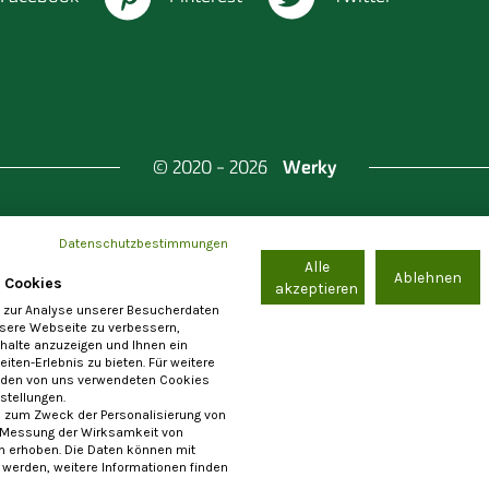
Werky
© 2020 - 2026
Datenschutzbestimmungen
Alle
nd Berlin & Investitionsbank Berlin
Ablehnen
 Cookies
akzeptieren
 zur Analyse unserer Besucherdaten
nsere Webseite zu verbessern,
nhalte anzuzeigen und Ihnen ein
iten-Erlebnis zu bieten. Für weitere
e-Einstellungen
Allgemeine Nutzungsbedingungen
Im
 den von uns verwendeten Cookies
nstellungen.
 zum Zweck der Personalisierung von
 Messung der Wirksamkeit von
erhoben. Die Daten können mit
Die Registrierung als Anbieter von Waren und Leistungen steht ausschließlich
t werden, weitere Informationen finden
rnehmern im Sinne von § 14 BGB zur Verfügung. Ein Vertragsschluss mit Verbrau
im Sinne von § 13 BGB ist ausgeschlossen.