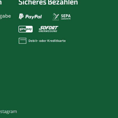
n
Sicheres Bezahlen
gabe
nstagram