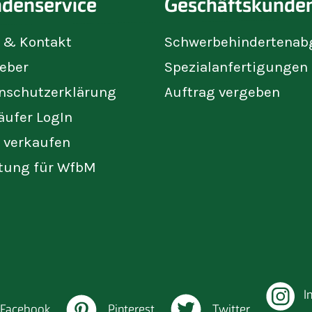
denservice
Geschäftskunde
e & Kontakt
Schwerbehindertenab
eber
Spezialanfertigungen
nschutzerklärung
Auftrag vergeben
äufer LogIn
t verkaufen
tung für WfbM
I
Facebook
Pinterest
Twitter