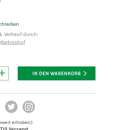
chreiben
& Verkauf durch:
Martinshof
+
IN DEN WARENKORB
soweit erhoben)
TIS Versand