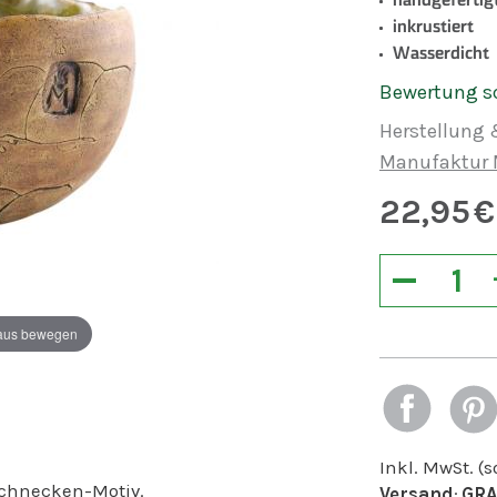
inkrustiert
Wasserdicht
Bewertung s
Herstellung 
Manufaktur 
22,95
€
−
aus bewegen
Inkl. MwSt. (
Schnecken-Motiv.
Versand
:
GRA