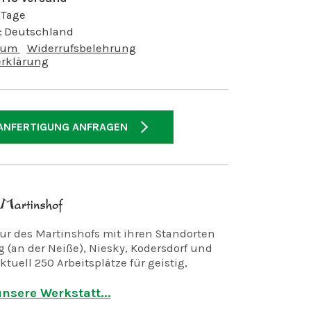
 Tage
:
Deutschland
sum
Widerrufsbelehrung
rklärung
ANFERTIGUNG ANFRAGEN
r des Martinshofs mit ihren Standorten
 (an der Neiße), Niesky, Kodersdorf und
ktuell 250 Arbeitsplätze für geistig,
d mehrfach behinderte Menschen.
nsere Werkstatt...
in der Holzwerkstatt, der Keramikwerkstatt