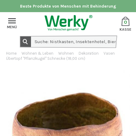
Beste Produkte von Menschen mit Behinderung
0
MENÜ
KASSE
Home
Wohnen & Leben
Wohnen
Dekoration
Vasen
Übertopf "Pflanzkugel" Schnecke (18,00 cm)