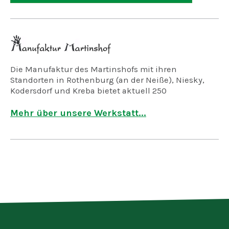
Die Manufaktur des Martinshofs mit ihren
Standorten in Rothenburg (an der Neiße), Niesky,
Kodersdorf und Kreba bietet aktuell 250
Arbeitsplätze für geistig, psychisch und mehrfach
behinderte Menschen.
Mehr über unsere Werkstatt...
Wir fertigen in der Holzwerkstatt, der
Keramikwerkstatt und der Korbflechterei
verschiedene Eigenprodukte, arbeiten in der
Industriemontage für Auftraggeber aus der freien
Wirtschaft, übernehmen im Dienstleistungsbereich
Aufgaben in der Hauswirtschaft, der Gärtnerei und
Landschaftspflege und reinigen Ihre Wäsche in
unserer Wäscherei.