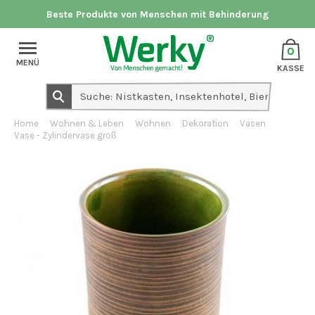
Beste Produkte von Menschen mit Behinderung
0
MENÜ
KASSE
Home
Wohnen & Leben
Wohnen
Dekoration
Vasen
Vase - Zylindervase groß