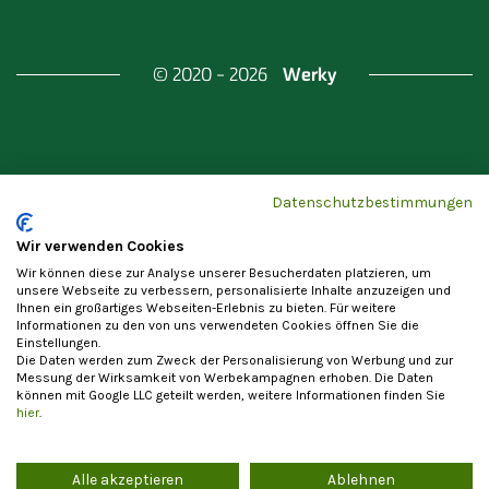
Werky
© 2020 - 2026
Gefördert durch
Land Berlin & Investitionsbank
Datenschutzbestimmungen
Berlin
Wir verwenden Cookies
Wir können diese zur Analyse unserer Besucherdaten platzieren, um
unsere Webseite zu verbessern, personalisierte Inhalte anzuzeigen und
Ihnen ein großartiges Webseiten-Erlebnis zu bieten. Für weitere
Informationen zu den von uns verwendeten Cookies öffnen Sie die
Einstellungen.
Datenschutzerklärung
Cookie-Einstellungen
Die Daten werden zum Zweck der Personalisierung von Werbung und zur
Allgemeine Nutzungsbedingungen
Impressum
Messung der Wirksamkeit von Werbekampagnen erhoben. Die Daten
können mit Google LLC geteilt werden, weitere Informationen finden Sie
Vertrag widerrufen
hier
.
Alle akzeptieren
Ablehnen
Die Registrierung als Anbieter von Waren und Leistungen steht