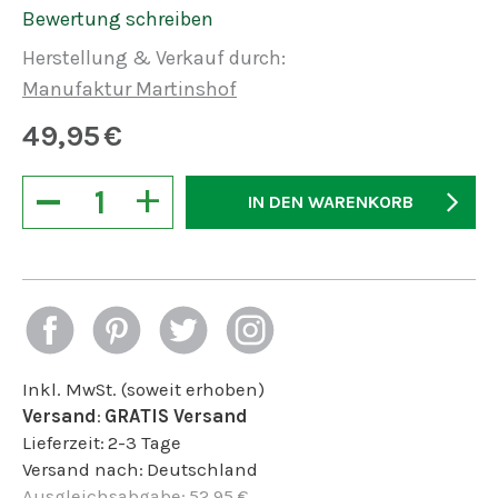
Bewertung schreiben
Herstellung & Verkauf durch:
Manufaktur Martinshof
49,95
€
−
+
IN DEN WARENKORB
Inkl. MwSt. (soweit erhoben)
Versand
:
GRATIS Versand
Lieferzeit:
2-3 Tage
Versand nach:
Deutschland
Ausgleichsabgabe
:
52,95
€