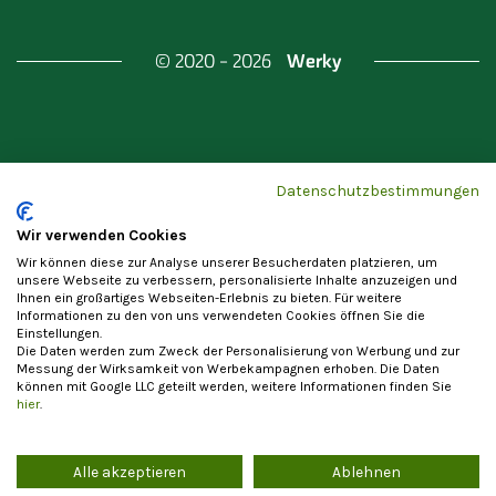
Werky
© 2020 - 2026
Gefördert durch
Land Berlin & Investitionsbank
Datenschutzbestimmungen
Berlin
Wir verwenden Cookies
Wir können diese zur Analyse unserer Besucherdaten platzieren, um
unsere Webseite zu verbessern, personalisierte Inhalte anzuzeigen und
Ihnen ein großartiges Webseiten-Erlebnis zu bieten. Für weitere
Informationen zu den von uns verwendeten Cookies öffnen Sie die
Einstellungen.
Datenschutzerklärung
Cookie-Einstellungen
Die Daten werden zum Zweck der Personalisierung von Werbung und zur
Allgemeine Nutzungsbedingungen
Impressum
Messung der Wirksamkeit von Werbekampagnen erhoben. Die Daten
können mit Google LLC geteilt werden, weitere Informationen finden Sie
Vertrag widerrufen
hier
.
Alle akzeptieren
Ablehnen
Die Registrierung als Anbieter von Waren und Leistungen steht
ausschließlich Unternehmern im Sinne von § 14 BGB zur Verfügung. Ein