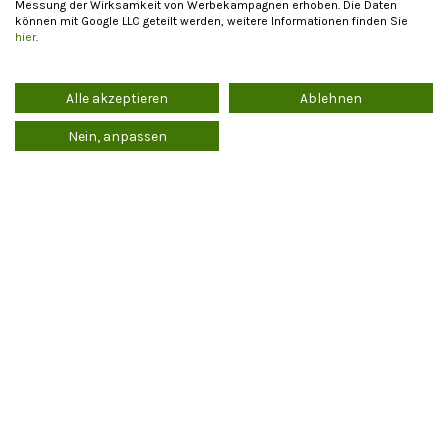
Messung der Wirksamkeit von Werbekampagnen erhoben. Die Daten
können mit Google LLC geteilt werden, weitere Informationen finden Sie
hier
.
Alle akzeptieren
Ablehnen
Nein, anpassen
Wendelstein Werkstätten
Wendelstein Werkstätten
Salz & Kräuterdosen mit
Keksschale Engel
Silikonring 2er Set Glas
grün
26,50
€
39,90
€