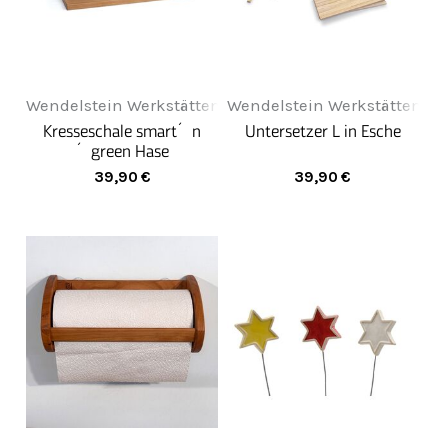
Wendelstein Werkstätten
Wendelstein Werkstätten
Kresseschale smart´n
Untersetzer L in Esche
´green Hase
39,90
€
39,90
€