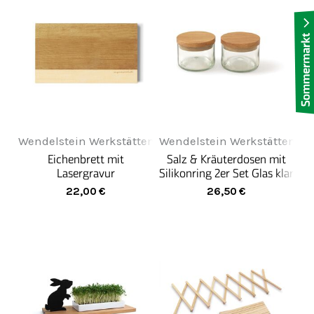
Wendelstein Werkstätten
Wendelstein Werkstätten
Eichenbrett mit
Salz & Kräuterdosen mit
Lasergravur
Silikonring 2er Set Glas klar
"unzertrennlich"
22,00
€
26,50
€