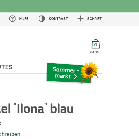
HILFE
KONTRAST
SCHRIFT
0
KASSE
UTES
SOMMERMARKT
l "Ilona" blau
t
chreiben