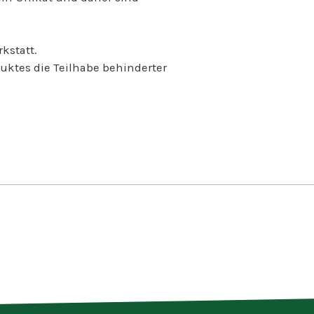
Wäsche in un
Im Berufsbil
kstatt.
vor ihrer Arbe
uktes die Teilhabe behinderter
Menschen auf
erhalten eine
Tätigkeit. Der
Beschäftigten
besonderen P