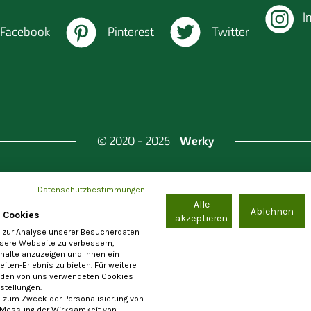
I
Facebook
Pinterest
Twitter
Werky
© 2020 - 2026
Datenschutzbestimmungen
Alle
nd Berlin & Investitionsbank Berlin
Ablehnen
 Cookies
akzeptieren
 zur Analyse unserer Besucherdaten
nsere Webseite zu verbessern,
nhalte anzuzeigen und Ihnen ein
iten-Erlebnis zu bieten. Für weitere
e-Einstellungen
Allgemeine Nutzungsbedingungen
Im
 den von uns verwendeten Cookies
nstellungen.
 zum Zweck der Personalisierung von
 Messung der Wirksamkeit von