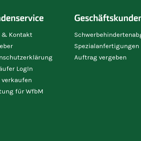
denservice
Geschäftskunde
e & Kontakt
Schwerbehindertenab
eber
Spezialanfertigungen
nschutzerklärung
Auftrag vergeben
äufer LogIn
t verkaufen
tung für WfbM