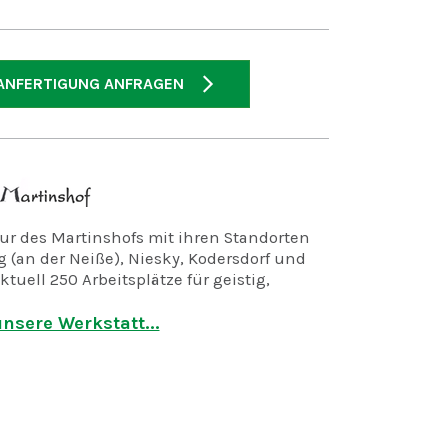
ANFERTIGUNG ANFRAGEN
r des Martinshofs mit ihren Standorten
 (an der Neiße), Niesky, Kodersdorf und
ktuell 250 Arbeitsplätze für geistig,
d mehrfach behinderte Menschen.
nsere Werkstatt...
in der Holzwerkstatt, der Keramikwerkstatt
lechterei verschiedene Eigenprodukte,
er Industriemontage für Auftraggeber aus
rtschaft, übernehmen im
gsbereich Aufgaben in der Hauswirtschaft,
 und Landschaftspflege und reinigen Ihre