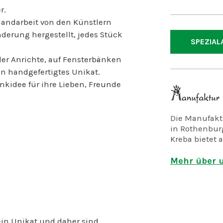
r.
 Handarbeit von den Künstlern
derung hergestellt, jedes Stück
SPEZIAL
 der Anrichte, auf Fensterbänken
ein handgefertigtes Unikat.
nkidee für ihre Lieben, Freunde
Die Manufaktu
in Rothenburg
Kreba bietet a
psychisch un
Mehr über u
Wir fertigen 
und der Korbf
arbeiten in d
der freien Wi
Dienstleistun
 ein Unikat und daher sind
der Gärtnerei