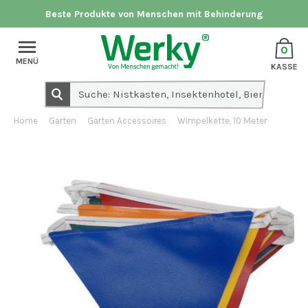
Beste Produkte von Menschen mit Behinderung
0
MENÜ
KASSE
Home
Garten
Garten Accessoires
Wimpelkette, 10 Meter