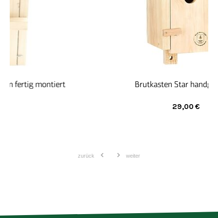
getestet und erhalten eine umfassende
Qualifizierung für ihre Tätigkeit. Der Sozialdienst
berät und begleitet die Beschäftigten während des
Arbeitsalltages und bei besonderen Problemlagen.
Brutkasten Star handgemacht
29,00
€
zurück
weiter