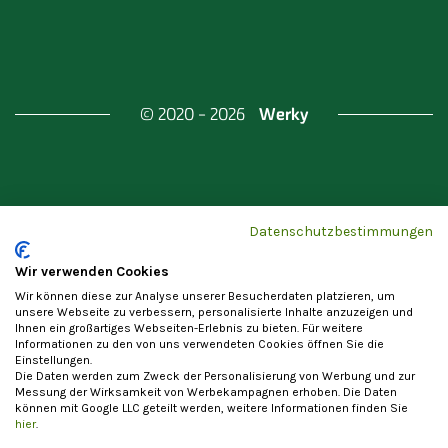
Werky
© 2020 - 2026
Gefördert durch
Land Berlin & Investitionsbank
Datenschutzbestimmungen
Berlin
Wir verwenden Cookies
Wir können diese zur Analyse unserer Besucherdaten platzieren, um
unsere Webseite zu verbessern, personalisierte Inhalte anzuzeigen und
Ihnen ein großartiges Webseiten-Erlebnis zu bieten. Für weitere
Informationen zu den von uns verwendeten Cookies öffnen Sie die
Einstellungen.
Datenschutzerklärung
Cookie-Einstellungen
Die Daten werden zum Zweck der Personalisierung von Werbung und zur
Allgemeine Nutzungsbedingungen
Impressum
Messung der Wirksamkeit von Werbekampagnen erhoben. Die Daten
können mit Google LLC geteilt werden, weitere Informationen finden Sie
Vertrag widerrufen
hier
.