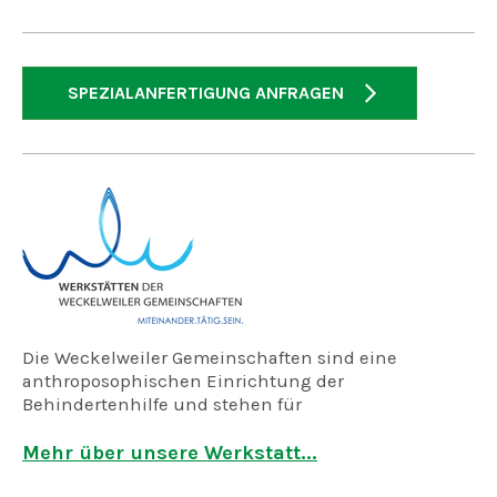
SPEZIALANFERTIGUNG ANFRAGEN
Die Weckelweiler Gemeinschaften sind eine
anthroposophischen Einrichtung der
Behindertenhilfe und stehen für
gemeinschaftliches Leben und Arbeiten. Wir sind
ein Sozialraum, den jeder aktiv und individuell
Mehr über unsere Werkstatt...
mitgestalten kann. Hier treffen wir uns täglich unter