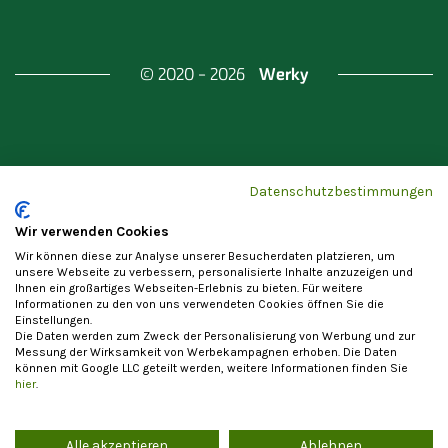
Werky
© 2020 - 2026
Gefördert durch
Land Berlin & Investitionsbank
Datenschutzbestimmungen
Berlin
Wir verwenden Cookies
Wir können diese zur Analyse unserer Besucherdaten platzieren, um
unsere Webseite zu verbessern, personalisierte Inhalte anzuzeigen und
Ihnen ein großartiges Webseiten-Erlebnis zu bieten. Für weitere
Informationen zu den von uns verwendeten Cookies öffnen Sie die
Einstellungen.
Datenschutzerklärung
Cookie-Einstellungen
Die Daten werden zum Zweck der Personalisierung von Werbung und zur
Allgemeine Nutzungsbedingungen
Impressum
Messung der Wirksamkeit von Werbekampagnen erhoben. Die Daten
können mit Google LLC geteilt werden, weitere Informationen finden Sie
Vertrag widerrufen
hier
.
Alle akzeptieren
Ablehnen
Die Registrierung als Anbieter von Waren und Leistungen steht