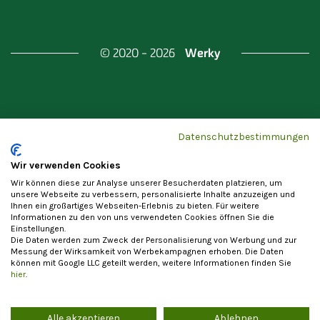
Werky
© 2020 - 2026
Gefördert durch
Land Berlin & Investitionsbank
Datenschutzbestimmungen
Berlin
Wir verwenden Cookies
Wir können diese zur Analyse unserer Besucherdaten platzieren, um
unsere Webseite zu verbessern, personalisierte Inhalte anzuzeigen und
Ihnen ein großartiges Webseiten-Erlebnis zu bieten. Für weitere
Informationen zu den von uns verwendeten Cookies öffnen Sie die
Einstellungen.
Datenschutzerklärung
Cookie-Einstellungen
Die Daten werden zum Zweck der Personalisierung von Werbung und zur
Allgemeine Nutzungsbedingungen
Impressum
Messung der Wirksamkeit von Werbekampagnen erhoben. Die Daten
können mit Google LLC geteilt werden, weitere Informationen finden Sie
Vertrag widerrufen
hier
.
Alle akzeptieren
Ablehnen
Die Registrierung als Anbieter von Waren und Leistungen steht