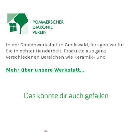
In der Greifenwerkstatt in Greifswald, fertigen wir für
Sie in echter Handarbeit, Produkte aus ganz
verschiedenen Bereichen wie Keramik- und
Holzwerkstatt, dem Atelier, Näherei und der
Feinkostmanufaktur.
Mehr über unsere Werkstatt...
Es sind unsere Köpfe, in denen kreative Ideen
entstehen und es sind unsere Hände, die sie
Das könnte dir auch gefallen
umsetzen.
Solide Wertarbeit und schöpferische Prozesse.
Der Pommersche Diakonieverein e. V. Greifswald als
Träger der Greifenwerkstatt verbindet
wirtschaftliches Denken mit dem Motiv der
Nächstenliebe. Wir stellen uns auf die individuellen