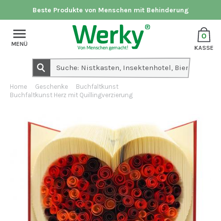
Beste Produkte von Menschen mit Behinderung
0
MENÜ
KASSE
Home
Geschenke
Buchfaltkunst
Buchfaltkunst Herz mit Quillingverzierung