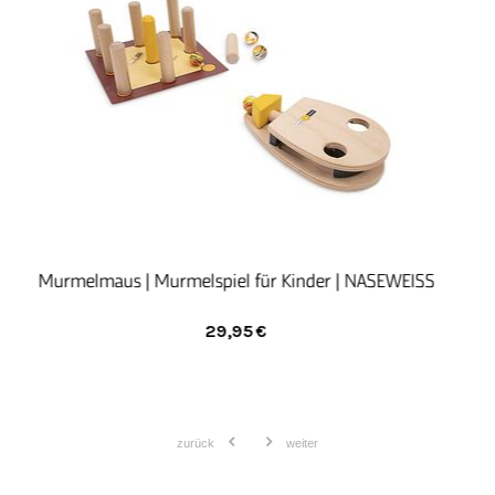
Bedürfnisse und die Bedarfe unserer Kunden ein
und garantieren die Qualität der Leistungen. Mit
hoher Motivation und Zuverlässigkeit werden Ihre
Aufträge fachgerecht ausführt.
EISS
Zauberstempel, stempeln und selber ausmalen für
Kinder | NASEWEISS
28,90
€
zurück
weiter