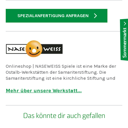
SPEZIALANFERTIGUNG ANFRAGEN
Onlineshop | NASEWEISS Spiele ist eine Marke der
Ostalb-Werkstätten der Samariterstiftung. Die
Samariterstiftung ist eine kirchliche Stiftung und
Mitglied des Diakonischen Werkes Württemberg.
In unseren Werkstätten arbeiten rund 500
Mehr über unsere Werkstatt...
vorwiegend geistig und psychisch kranke
Menschen unter Anleitung erfahrener Meister.
Durch sie entstehen Spielzeuge, die bis ins Detail
Das könnte dir auch gefallen
durchdacht, qualitativ hochwertig und mit Hingabe
gemacht sind.