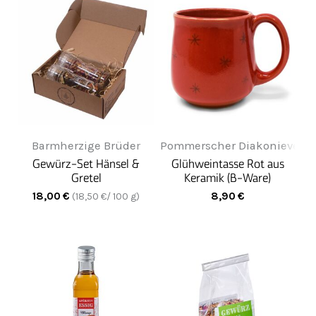
Barmherzige Brüder
Pommerscher Diakonieverein
Gewürz-Set Hänsel &
Glühweintasse Rot aus
Gretel
Keramik (B-Ware)
18,00
€
8,90
€
(
18,50
€/ 100 g)