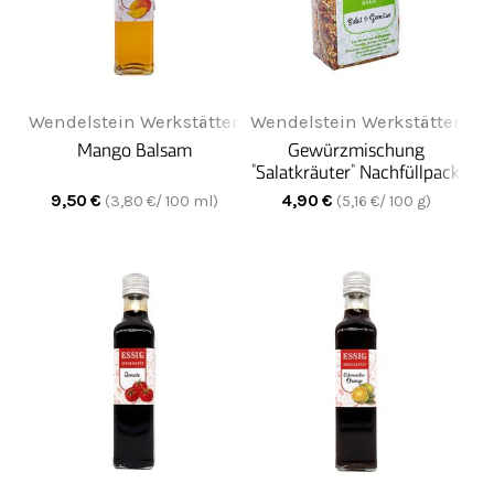
Wendelstein Werkstätten
Wendelstein Werkstätten
Mango Balsam
Gewürzmischung
"Salatkräuter" Nachfüllpack
9,50
€
4,90
€
(
3,80
€/ 100 ml)
(
5,16
€/ 100 g)