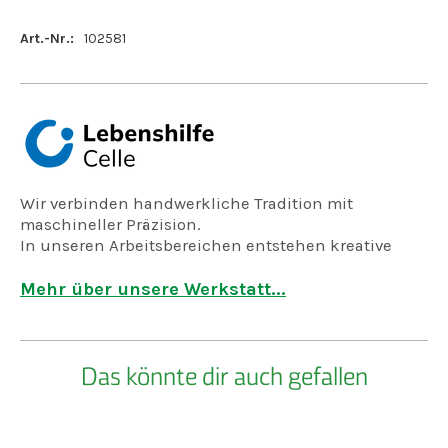
Art.-Nr.:
102581
Wir verbinden handwerkliche Tradition mit
maschineller Präzision.
In unseren Arbeitsbereichen entstehen kreative
Produkte
- von Menschen mit Behinderung gefertigt
Mehr über unsere Werkstatt...
- für Garten, Naturschutz, Freizeit und Haushalt
Das könnte dir auch gefallen