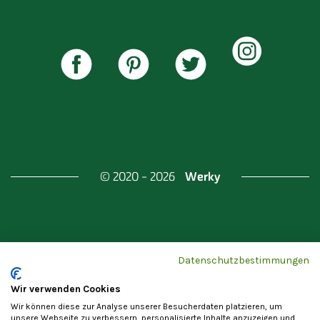
Werky
© 2020 - 2026
Gefördert durch
Land Berlin & Investitionsbank
Datenschutzbestimmungen
Berlin
Wir verwenden Cookies
Wir können diese zur Analyse unserer Besucherdaten platzieren, um
unsere Webseite zu verbessern, personalisierte Inhalte anzuzeigen und