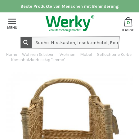
Beste Produkte von Menschen mit Behinderung
0
MENÜ
KASSE
Home
Wohnen & Leben
Wohnen
Möbel
Geflochtene Körbe
Kaminholzkorb eckig "creme"