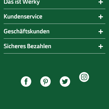
Das ist Werky
Zur manufact gGmbH gehören die folgenden fünf
Bereiche:
Kundenservice
Hausmeisterservice
Flechtwerkgestaltung
Tischlerei
Geschäftskunden
Gebäudereinigung
Garten- u. Landschaftsbau
Sicheres Bezahlen