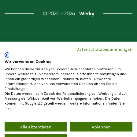
Werky
© 2020 - 2026
Gefördert durch
Land Berlin & Investitionsbank
Datenschutzbestimmungen
Berlin
Wir verwenden Cookies
Wir können diese zur Analyse unserer Besucherdaten platzieren, um
unsere Webseite zu verbessern, personalisierte Inhalte anzuzeigen und
Ihnen ein großartiges Webseiten-Erlebnis zu bieten. Für weitere
Informationen zu den von uns verwendeten Cookies öffnen Sie die
Einstellungen.
Datenschutzerklärung
Cookie-Einstellungen
Die Daten werden zum Zweck der Personalisierung von Werbung und zur
Allgemeine Nutzungsbedingungen
Impressum
Messung der Wirksamkeit von Werbekampagnen erhoben. Die Daten
können mit Google LLC geteilt werden, weitere Informationen finden Sie
Vertrag widerrufen
hier
.
Alle akzeptieren
Ablehnen
Die Registrierung als Anbieter von Waren und Leistungen steht
ausschließlich Unternehmern im Sinne von § 14 BGB zur Verfügung. Ein
Vertragsschluss mit Verbrauchern im Sinne von § 13 BGB ist