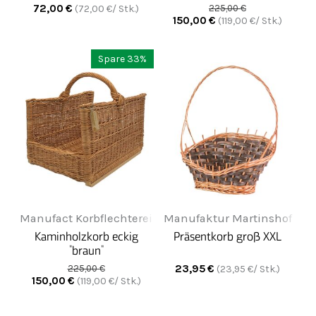
klein - Creme
72,00
€
(
72,00
€/ Stk.)
225,00
€
150,00
€
(
119,00
€/ Stk.)
Spare 33%
Manufact Korbflechterei
Manufaktur Martinshof
Kaminholzkorb eckig
Präsentkorb groß XXL
"braun"
23,95
€
225,00
€
(
23,95
€/ Stk.)
150,00
€
(
119,00
€/ Stk.)