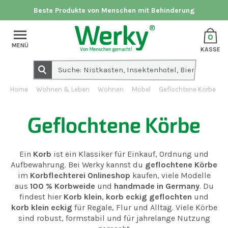
Beste Produkte von Menschen mit Behinderung
0
MENÜ
KASSE
Home
Wohnen & Leben
Wohnen
Möbel
Geflochtene Körbe
Geflochtene Körbe
Ein
Korb
ist ein Klassiker für Einkauf, Ordnung und
Aufbewahrung. Bei Werky kannst du
geflochtene Körbe
im
Korbflechterei Onlineshop
kaufen, viele Modelle
aus
100 % Korbweide
und
handmade in Germany
. Du
findest hier
Korb klein
,
korb eckig geflochten
und
korb klein eckig
für Regale, Flur und Alltag. Viele Körbe
sind robust, formstabil und für jahrelange Nutzung