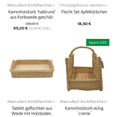
Manufact Korbflechterei
Christophorus-Gemeinschaf
Kaminholzkorb "halbrund"
Flecht Set Apfelkörbchen
aus Korbweide geschält
natur hell - creme
18,50
€
126,00
€
95,00
€
(
0,00
€/ Stk.)
Spare 33%
Manufact Korbflechterei
Manufact Korbflechterei
Tablett geflochten aus
Kaminholzkorb eckig
Weide mit Holzboden,
"creme"