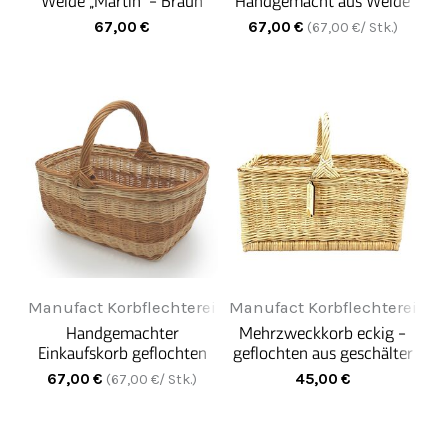
Weide „Martin" - Braun
Handgemacht aus Weide
„Martin" - Creme
67,00
€
67,00
€
(
67,00
€/ Stk.)
Manufact Korbflechterei
Manufact Korbflechterei
Handgemachter
Mehrzweckkorb eckig -
Einkaufskorb geflochten
geflochten aus geschälter
aus Weide „Martin" -
Korbweide natur hell -
67,00
€
45,00
€
(
67,00
€/ Stk.)
gestreift
creme