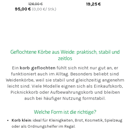
gesotten - braun
19,25
€
126,00
€
95,00
€
(
0,00
€/ Stk.)
Geflochtene Körbe aus Weide: praktisch, stabil und
zeitlos
Ein
korb geflochten
fühlt sich nicht nur gut an, er
funktioniert auch im Alltag. Besonders beliebt sind
Weidenkörbe, weil sie stabil und gleichzeitig angenehm
leicht sind. Viele Modelle eignen sich als Einkaufskorb,
Picknickkorb oder Aufbewahrungskorb und bleiben
auch bei häufiger Nutzung formstabil.
Welche Form ist die richtige?
Korb klein
: ideal für Kleinigkeiten, Brot, Kosmetik, Spielzeug
oder als Ordnungshelfer im Regal.