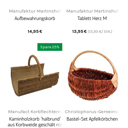
Manufaktur Martinshof
Manufaktur Martinshof
Aufbewahrungskorb
Tablett Herz M
14,95
€
13,95
€
(
13,95
€/ Stk.)
Spare 25%
Manufact Korbflechterei
Christophorus-Gemeinschaf
Kaminholzkorb "halbrund"
Bastel-Set Apfelkörbchen
aus Korbweide geschält rot