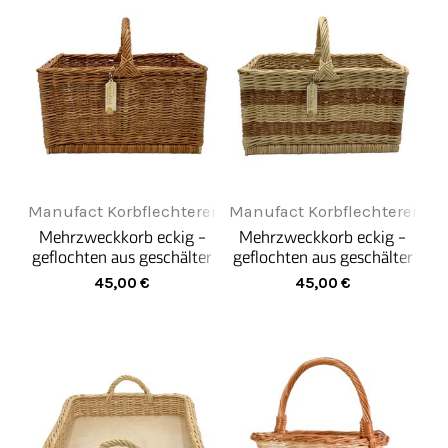
Manufact Korbflechterei
Manufact Korbflechterei
Mehrzweckkorb eckig -
Mehrzweckkorb eckig -
geflochten aus geschälter
geflochten aus geschälter
Korbweide rot gesotten -
Korbweide natur hell/rot
45,00
€
45,00
€
braun
gesotten - creme/braun