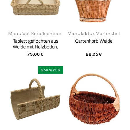
Manufact Korbflechterei
Manufaktur Martinshof
Tablett geflochten aus
Gartenkorb Weide
Weide mit Holzboden,
groß - Creme
79,00
€
22,95
€
Spare 25%