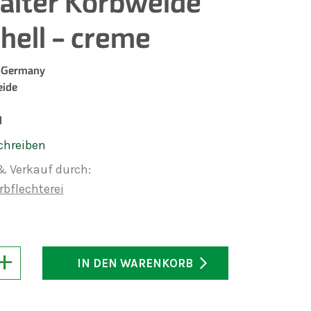
älter Korbweide
 hell - creme
 Germany
ide
l
chreiben
& Verkauf durch:
bflechterei
+
IN DEN WARENKORB