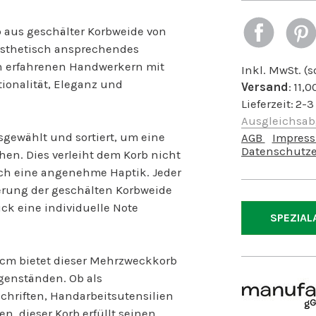
 aus geschälter Korbweide von
ästhetisch ansprechendes
von erfahrenen Handwerkern mit
Inkl. MwSt. (
tionalität, Eleganz und
Versand
:
11,0
Lieferzeit:
2-3
Ausgleichsa
sgewählt und sortiert, um eine
AGB
Impres
Datenschutze
hen. Dies verleiht dem Korb nicht
ch eine angenehme Haptik. Jeder
serung der geschälten Korbweide
ck eine individuelle Note
SPEZIAL
 cm bietet dieser Mehrzweckkorb
egenständen. Ob als
chriften, Handarbeitsutensilien
en, dieser Korb erfüllt seinen