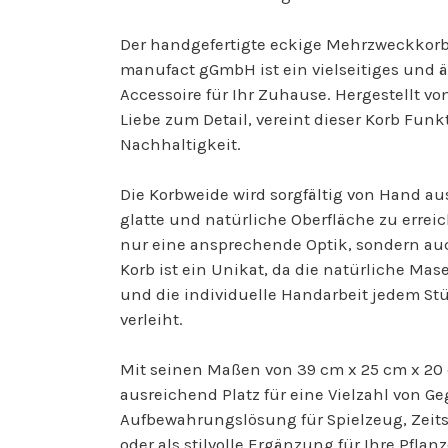
Der handgefertigte eckige Mehrzweckkorb
manufact gGmbH ist ein vielseitiges und 
Accessoire für Ihr Zuhause. Hergestellt 
Liebe zum Detail, vereint dieser Korb Funk
Nachhaltigkeit.
Die Korbweide wird sorgfältig von Hand au
glatte und natürliche Oberfläche zu erreic
nur eine ansprechende Optik, sondern au
Korb ist ein Unikat, da die natürliche Ma
und die individuelle Handarbeit jedem Stü
verleiht.
Mit seinen Maßen von 39 cm x 25 cm x 20
ausreichend Platz für eine Vielzahl von G
Aufbewahrungslösung für Spielzeug, Zeits
oder als stilvolle Ergänzung für Ihre Pflanz