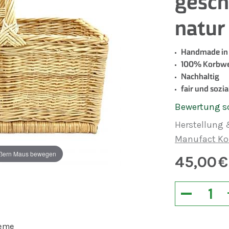
gesch
natur
Handmade in
100% Korbwe
Nachhaltig
fair und sozia
Bewertung s
Herstellung 
Manufact Kor
ßern Maus bewegen
45,00
€
−
reme