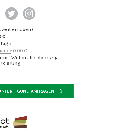
soweit erhoben)
0
€
 Tage
bgabe
:
0,00
€
sum
Widerrufsbelehrung
rklärung
ANFERTIGUNG ANFRAGEN