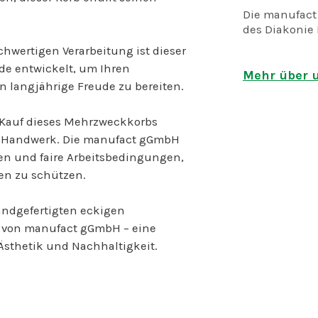
Die manufact
des Diakonie 
hwertigen Verarbeitung ist dieser
Inklusionsun
rde entwickelt, um Ihren
die mindesten
Mehr über u
 langjährige Freude zu bereiten.
mit Behinderu
Charakteristi
 Kauf dieses Mehrzweckkorbs
:
s Handwerk. Die manufact gGmbH
die Beschäft
ien und faire Arbeitsbedingungen,
Behinderung
en zu schützen.
die Markt- un
die Schaffung
üblichen Bed
andgefertigten eckigen
Arbeitsmarkt
 von manufact gGmbH – eine
Zur manufact
Ästhetik und Nachhaltigkeit.
Bereiche:
Hausmeisters
Flechtwerkge
Tischlerei
Gebäuderein