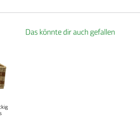
Garten- u. L
Das könnte dir auch gefallen
ckig
s
eide
otten