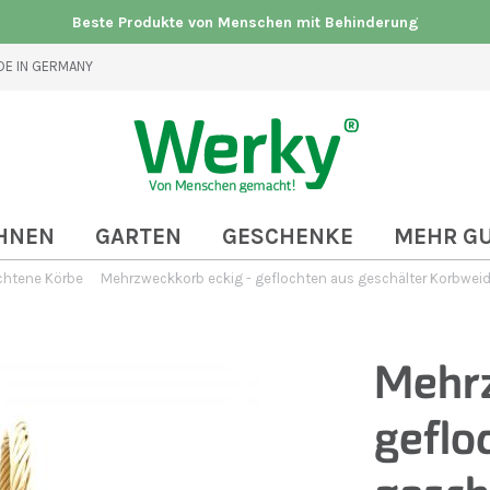
Beste Produkte von Menschen mit Behinderung
E IN GERMANY
HNEN
GARTEN
GESCHENKE
MEHR G
chtene Körbe
Mehrzweckkorb eckig - geflochten aus geschälter Korbweide
Mehrz
geflo