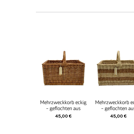
Mehrzweckkorb eckig
Mehrzweckkorb e
- geflochten aus
- geflochten au
geschälter Korbweide
geschälter Korbw
45,00
€
45,00
€
rot gesotten - braun
natur hell/rot ges
- creme/braun