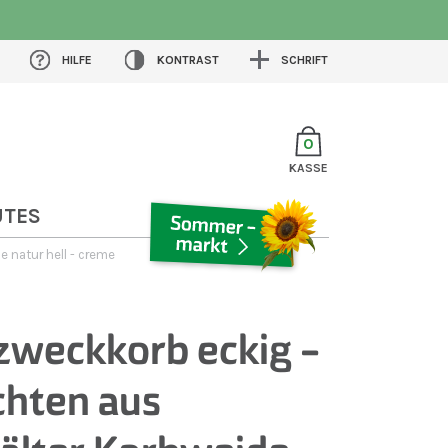
HILFE
KONTRAST
SCHRIFT
0
KASSE
UTES
 natur hell - creme
SOMMERMARKT
weckkorb eckig -
chten aus