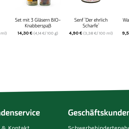
Set mit 3 Gläsern BIO-
Senf "Der ehrlich
Wa
Knabberspaß
Scharfe"
14,30
€
4,90
€
9,
 ml)
(
4,14
€/ 100 g)
(
3,38
€/ 100 ml)
denservice
Geschäftskunde
e & Kontakt
Schwerbehindertenab