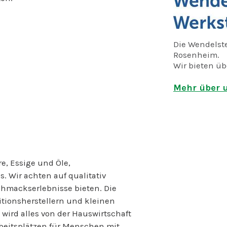
Die Wendelste
Rosenheim.
Wir bieten üb
psychischen 
Arbeitsplätze
Mehr über u
verschiedenst
Seit vielen J
Gewürzmischu
qualitativ ho
Geschmackser
von ausgesuc
re, Essige und Öle,
Manufakturen
 Wir achten auf qualitativ
unserer Küche
hmackserlebnisse bieten. Die
Bioqualität u
tionsherstellern und kleinen
sein: Der Sen
wird alles von der Hauswirtschaft
uns ums Eck.
die Ware in d
rbeitsplätzen für Menschen mit