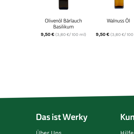
Olivenöl Bärlauch
Walnuss Öl
Basilikum
9,50
€
9,50
€
(
3,80
€/ 100 ml)
(
3,80
€/ 100
Das ist Werky
Kun
Über Uns
Hilf