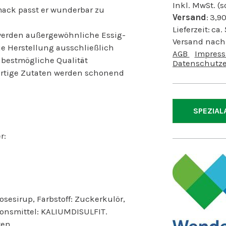
Inkl. MwSt. (
mack passt er wunderbar zu
Versand
:
3,9
Lieferzeit:
ca.
 werden außergewöhnliche Essig-
Versand nach
ie Herstellung ausschließlich
AGB
Impres
 bestmögliche Qualität
Datenschutze
ertige Zutaten werden schonend
SPEZIAL
r:
sesirup, Farbstoff: Zuckerkulör,
onsmittel: KALIUMDISULFIT.
en.