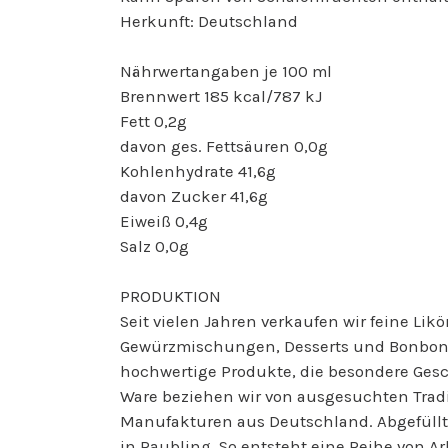
Herkunft: Deutschland
Nährwertangaben je 100 ml
Brennwert 185 kcal/787 kJ
Fett 0,2g
davon ges. Fettsäuren 0,0g
Kohlenhydrate 41,6g
davon Zucker 41,6g
Eiweiß 0,4g
Salz 0,0g
PRODUKTION
Seit vielen Jahren verkaufen wir feine Likö
Gewürzmischungen, Desserts und Bonbons.
hochwertige Produkte, die besondere Gesc
Ware beziehen wir von ausgesuchten Tradi
Manufakturen aus Deutschland. Abgefüllt 
in Raubling. So entsteht eine Reihe von A