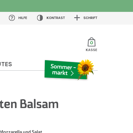
HILFE
KONTRAST
SCHRIFT
0
KASSE
UTES
SOMMERMARKT
ten Balsam
ozzarella und Salat