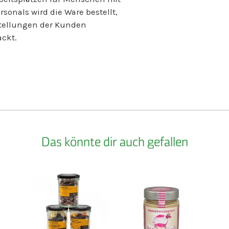
abgefüllt, eti
onals wird die Ware bestellt,
Kundinnen u
estellungen der Kunden
versandfertig
ckt.
In unserer Sc
über 80 Mens
Spielwaren u
Designmarke s
Das könnte dir auch gefallen