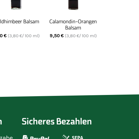
ldhimbeer Balsam
Calamondin-Orangen
Balsam
50
€
9,50
€
(
3,80
€/ 100 ml)
(
3,80
€/ 100 ml)
n
Sicheres Bezahlen
gabe