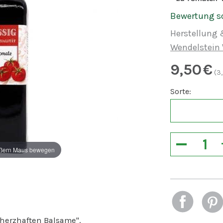
Bewertung s
Herstellung 
Wendelstein 
9,50
€
(
3
Sorte:
−
ßern Maus bewegen
 herzhaften Balsame".