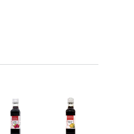
kettiert und die Bestellungen der
nd Kunden zusammengestellt und
 verpackt.
hreinerei produzieren seit vielen Jahren
chen mit Behinderung hochwertige
nd exklusive Wohnaccessoires der eigenen
ide by side.